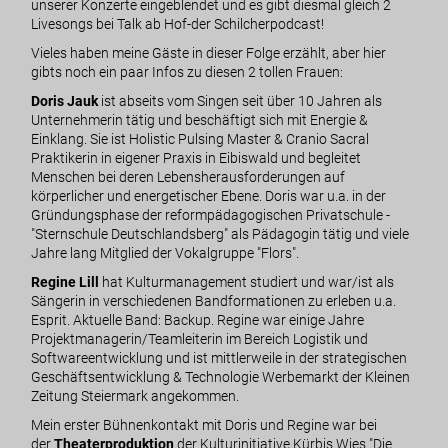
unserer Konzerte eingeblendet und es gibt diesmal gleich 2
Livesongs bei Talk ab Hof-der Schilcherpodcast!
Vieles haben meine Gäste in dieser Folge erzählt, aber hier
gibts noch ein paar Infos zu diesen 2 tollen Frauen:
Doris Jauk
ist abseits vom Singen seit über 10 Jahren als
Unternehmerin tätig und beschäftigt sich mit Energie &
Einklang. Sie ist
Holistic Pulsing Master & Cranio Sacral
Praktikerin in eigener Praxis
in Eibiswald und begleitet
Menschen bei deren Lebensherausforderungen auf
körperlicher und energetischer Ebene. Doris war u.a. in der
Gründungsphase der reformpädagogischen Privatschule -
"Sternschule Deutschlandsberg" als Pädagogin tätig und viele
Jahre lang Mitglied der
Vokalgruppe "Flors"
.
Regine Lill
hat Kulturmanagement studiert und war/ist als
Sängerin in verschiedenen Bandformationen zu erleben u.a.
Esprit
. Aktuelle Band: Backup. Regine war einige Jahre
Projektmanagerin/Teamleiterin im Bereich Logistik und
Softwareentwicklung und ist mittlerweile in der strategischen
Geschäftsentwicklung & Technologie Werbemarkt der Kleinen
Zeitung Steiermark angekommen.
Mein erster Bühnenkontakt mit Doris und Regine war bei
der
Theaterproduktion
der Kulturinitiative Kürbis Wies
"Die